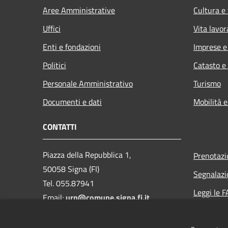
Aree Amministrative
Cultura e
Uffici
Vita lavor
Enti e fondazioni
Imprese 
Politici
Catasto e
Personale Amministrativo
Turismo
Documenti e dati
Mobilità e
CONTATTI
Piazza della Repubblica 1,
Prenotaz
50058 Signa (FI)
Segnalazi
Tel. 055.87941
Leggi le 
Email:
urp@comune.signa.fi.it
Richiesta 
Pec:
comune.signa@postacert.toscana.it