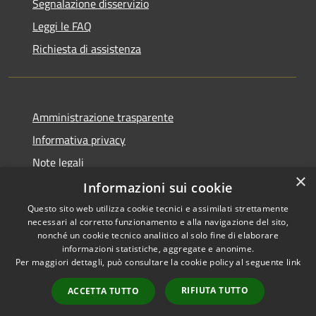
Segnalazione disservizio
Leggi le FAQ
Richiesta di assistenza
Amministrazione trasparente
Informativa privacy
Note legali
×
Dichiarazione di accessibilità
Informazioni sui cookie
Questo sito web utilizza cookie tecnici e assimilati strettamente
necessari al corretto funzionamento e alla navigazione del sito,
nonché un cookie tecnico analitico al solo fine di elaborare
informazioni statistiche, aggregate e anonime.
RSS
Copyright © 2026 • Comune di
Per maggiori dettagli, può consultare la cookie policy al seguente
link
Accessibilità
Signa • Powered by
Privacy
Municipium
Accesso
•
RIFIUTA TUTTO
ACCETTA TUTTO
Cookie
redazione