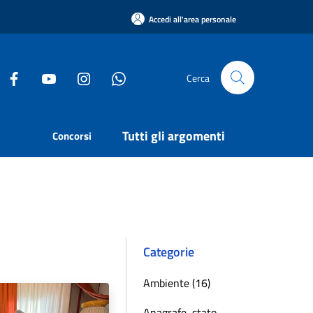
Accedi all'area personale
Cerca
Tutti gli argomenti
Concorsi
Categorie
Ambiente (16)
Anagrafe, stato