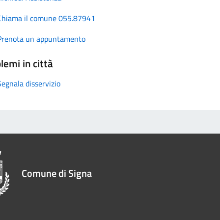
Chiama il comune 055.87941
Prenota un appuntamento
lemi in città
Segnala disservizio
Comune di Signa