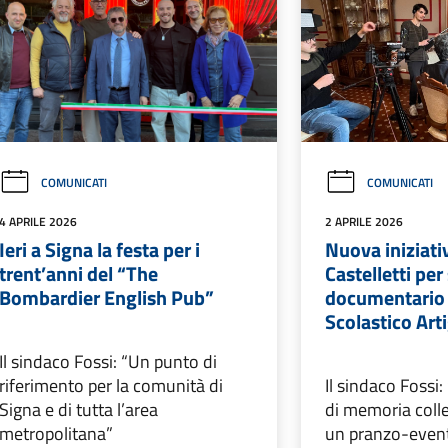
COMUNICATI
COMUNICATI
4 APRILE 2026
2 APRILE 2026
Ieri a Signa la festa per i
Nuova iniziativ
trent’anni del “The
Castelletti per
Bombardier English Pub”
documentario 
Scolastico Art
Il sindaco Fossi: “Un punto di
riferimento per la comunità di
Il sindaco Fossi
Signa e di tutta l’area
di memoria colle
metropolitana”
un pranzo-event