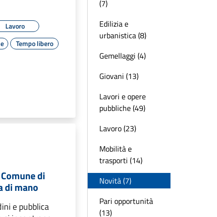
(7)
Edilizia e
Lavoro
urbanistica (8)
le
Tempo libero
Gemellaggi (4)
Giovani (13)
Lavori e opere
pubbliche (49)
Lavoro (23)
Mobilità e
trasporti (14)
l Comune di
Novità (7)
ta di mano
Pari opportunità
dini e pubblica
(13)