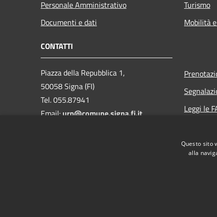
Personale Amministrativo
Turismo
Documenti e dati
Mobilità e
CONTATTI
Piazza della Repubblica 1,
Prenotaz
50058 Signa (FI)
Segnalazi
Tel. 055.87941
Leggi le 
Email:
urp@comune.signa.fi.it
Richiesta 
Pec:
comune.signa@postacert.toscana.it
Questo sito 
CF e P.IVA: 01147380487
alla navig
RSS
Accessibilità
Privacy
Cookie
Mappa de