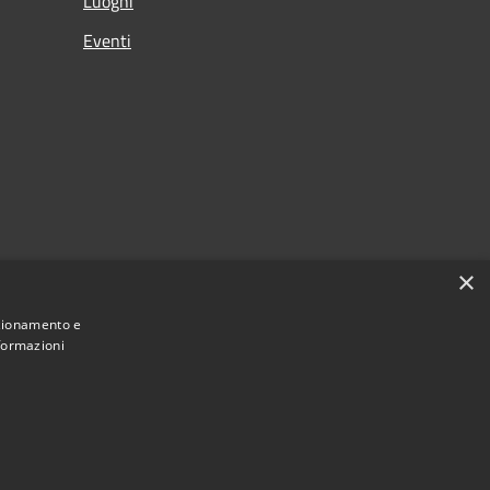
Luoghi
Eventi
×
nzionamento e
nformazioni
Municipium
Accesso redazione
 di Signa • Powered by
•