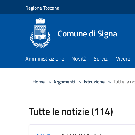
Salta al contenuto principale
Regione Toscana
Comune di Signa
Amministrazione
Novità
Servizi
Vivere 
Home
>
Argomenti
>
Istruzione
>
Tutte le no
Tutte le notizie (114)