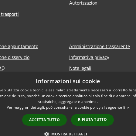
Autorizzazioni
 trasporti
ione appuntamento
Amministrazione trasparente
one disservizio
Informativa privacy
FAQ
Note legali
di assistenza
Dichiarazione di accessibilità
Informazioni sui cookie
web utilizza cookie tecnici e assimilati strettamente necessari al corretto fu
azione del sito, nonché un cookie tecnico analitico al solo fine di elaborare i
statistiche, aggregate e anonime.
Per maggiori dettagli, può consultare la cookie policy al seguente
link
RIFIUTA TUTTO
ACCETTA TUTTO
l sito
Copyright © 2026 • Comune
MOSTRA DETTAGLI