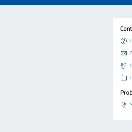
Cont
Prob