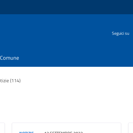
Seguici su
il Comune
tizie (114)