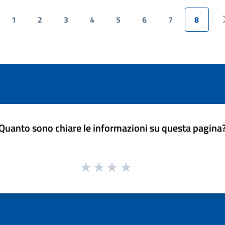
1
2
3
4
5
6
7
8
ina precedente
Quanto sono chiare le informazioni su questa pagina