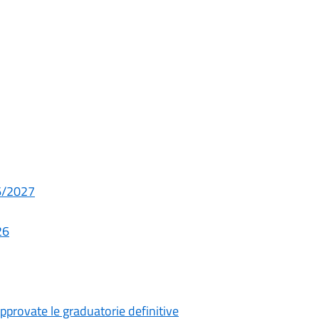
26/2027
26
pprovate le graduatorie definitive