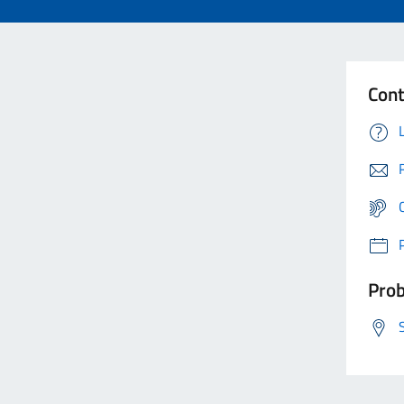
Cont
Prob