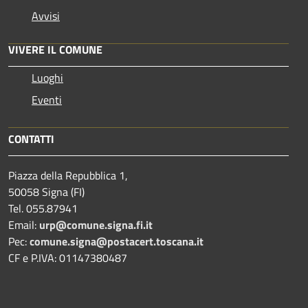
Avvisi
VIVERE IL COMUNE
Luoghi
Eventi
CONTATTI
Piazza della Repubblica 1,
50058 Signa (FI)
Tel. 055.87941
Email:
urp@comune.signa.fi.it
Pec:
comune.signa@postacert.toscana.it
CF e P.IVA: 01147380487