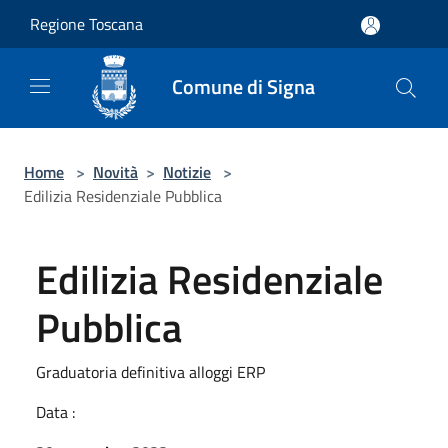
Salta al contenuto principale
Regione Toscana
Comune di Signa
Home
>
Novità
>
Notizie
>
Edilizia Residenziale Pubblica
Edilizia Residenziale
Pubblica
Graduatoria definitiva alloggi ERP
Data :