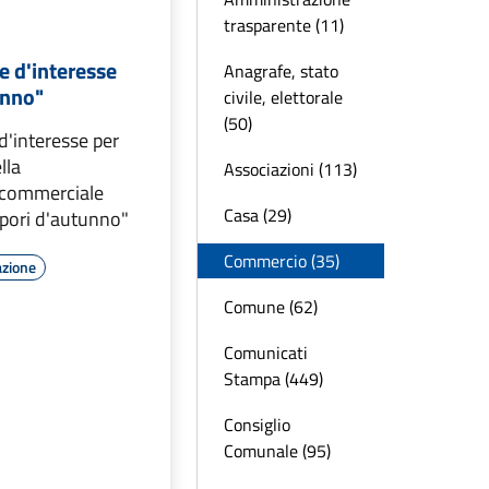
trasparente (11)
e d'interesse
Anagrafe, stato
unno"
civile, elettorale
(50)
d'interesse per
lla
Associazioni (113)
 commerciale
Casa (29)
pori d'autunno"
Commercio (35)
azione
Comune (62)
Comunicati
Stampa (449)
Consiglio
Comunale (95)