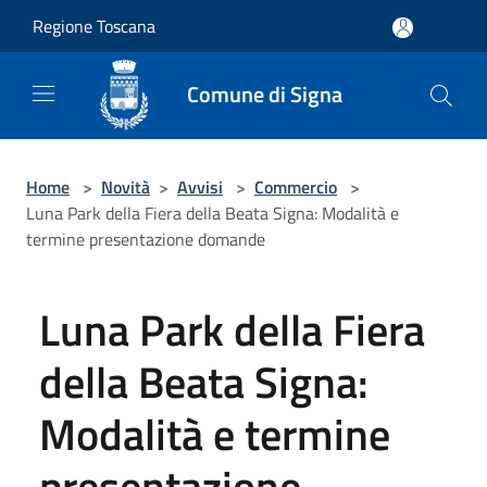
Salta al contenuto principale
Regione Toscana
Comune di Signa
Home
>
Novità
>
Avvisi
>
Commercio
>
Luna Park della Fiera della Beata Signa: Modalità e
termine presentazione domande
Luna Park della Fiera
della Beata Signa:
Modalità e termine
presentazione