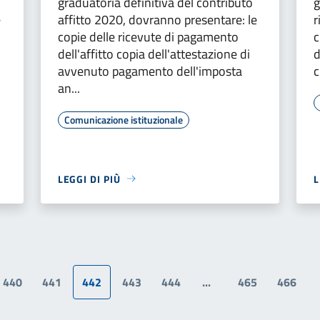
graduatoria definitiva del contributo
g
e
affitto 2020, dovranno presentare: le
r
copie delle ricevute di pagamento
c
dell'affitto copia dell'attestazione di
d
avvenuto pagamento dell'imposta
c
an...
Comunicazione istituzionale
LEGGI DI PIÙ
L
440
441
442
443
444
...
465
466
a precedente