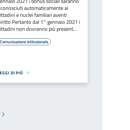
ennaio 2021 i bonus sociali saranno
iconosciuti automaticamente ai
ittadini e nuclei familiari aventi
iritto Pertanto dal 1° gennaio 2021 i
ittadini non dovranno più present...
Comunicazione istituzionale
EGGI DI PIÙ
Pagina successiva