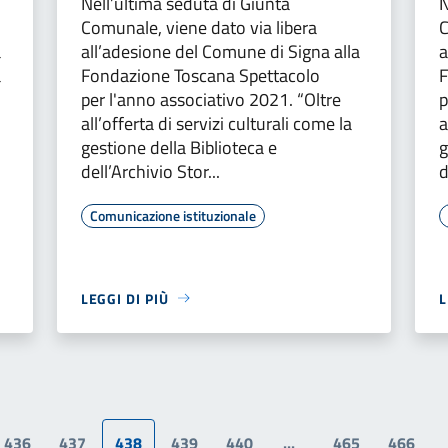
Nell’ultima seduta di Giunta
N
Comunale, viene dato via libera
C
a
all’adesione del Comune di Signa alla
a
a
Fondazione Toscana Spettacolo
F
per l'anno associativo 2021. “Oltre
p
all’offerta di servizi culturali come la
a
gestione della Biblioteca e
g
dell’Archivio Stor...
d
Comunicazione istituzionale
LEGGI DI PIÙ
L
436
437
438
439
440
...
465
466