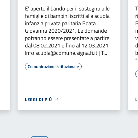
E' aperto il bando per il sostegno alle
T
famiglie di bambini iscritti alla scuola
r
infanzia privata paritaria Beata
B
Giovanna 2020/2021. Le domande
m
potranno essere presentate a partire
v
dal 08.02.2021 e fino al 12.03.2021
d
Info scuola@comune.signa.fi.it | T...
b
“
Comunicazione istituzionale
LEGGI DI PIÙ
L