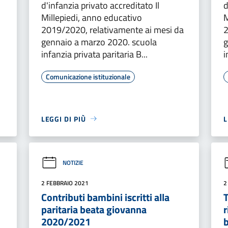
d'infanzia privato accreditato Il
d
Millepiedi, anno educativo
M
2019/2020, relativamente ai mesi da
2
gennaio a marzo 2020. scuola
g
infanzia privata paritaria B...
i
Comunicazione istituzionale
LEGGI DI PIÙ
L
NOTIZIE
2 FEBBRAIO 2021
2
Contributi bambini iscritti alla
T
paritaria beata giovanna
r
2020/2021