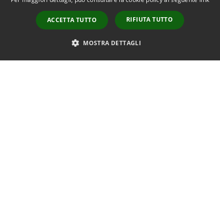
Segnalazione disservizio
RIFIUTA TUTTO
ACCETTA TUTTO
Leggi le FAQ
MOSTRA DETTAGLI
Richiesta di assistenza
Amministrazione trasparente
Informativa privacy
Note legali
Dichiarazione di accessibilità
RSS
Copyright © 2026 • Comune di
Accessibilità
Signa • Powered by
Privacy
Municipium
Accesso
•