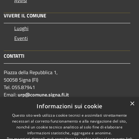
Avvisi
VIVERE IL COMUNE
Luoghi
Eventi
CONTATTI
Piazza della Repubblica 1,
50058 Signa (FI)
Tel. 055.87941
Email:
urp@comune.signa.fi.it
Pec:
comune.signa@postacert.toscana.it
×
Informazioni sui cookie
CF e P.IVA: 01147380487
Questo sito web utilizza cookie tecnici e assimilati strettamente
necessari al corretto funzionamento e alla navigazione del sito,
nonché un cookie tecnico analitico al solo fine di elaborare
informazioni statistiche, aggregate e anonime.
Prenotazione appuntamento
Per maggiori dettagli, può consultare la cookie policy al seguente
link