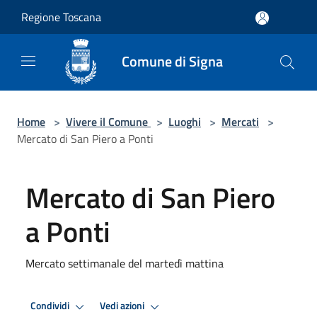
Salta al contenuto principale
Regione Toscana
Comune di Signa
Home
>
Vivere il Comune
>
Luoghi
>
Mercati
>
Mercato di San Piero a Ponti
Mercato di San Piero
a Ponti
Mercato settimanale del martedì mattina
Condividi
Vedi azioni