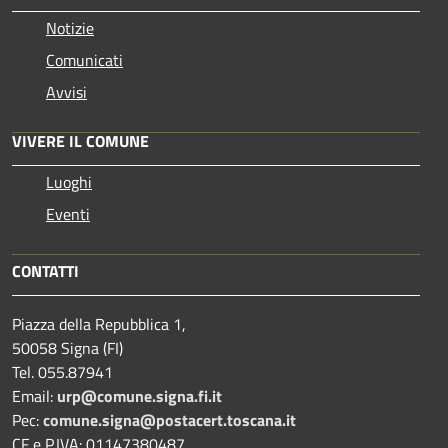
Notizie
Comunicati
Avvisi
VIVERE IL COMUNE
Luoghi
Eventi
CONTATTI
Piazza della Repubblica 1,
50058 Signa (FI)
Tel. 055.87941
Email:
urp@comune.signa.fi.it
Pec:
comune.signa@postacert.toscana.it
CF e P.IVA: 01147380487