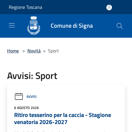
Salta al contenuto principale
Regione Toscana
Comune di Signa
Home
>
Novità
>
Sport
Avvisi: Sport
AVVISI
6 AGOSTO 2026
Ritiro tesserino per la caccia - Stagione
venatoria 2026-2027