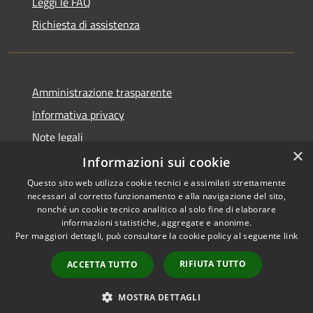
Leggi le FAQ
Richiesta di assistenza
Amministrazione trasparente
Informativa privacy
Note legali
×
Dichiarazione di accessibilità
Informazioni sui cookie
Questo sito web utilizza cookie tecnici e assimilati strettamente
necessari al corretto funzionamento e alla navigazione del sito,
nonché un cookie tecnico analitico al solo fine di elaborare
informazioni statistiche, aggregate e anonime.
RSS
Copyright © 2026 • Comune di
Per maggiori dettagli, può consultare la cookie policy al seguente
link
Accessibilità
Signa • Powered by
Privacy
Municipium
Accesso
•
RIFIUTA TUTTO
ACCETTA TUTTO
Cookie
redazione
Mappa del sito
MOSTRA DETTAGLI