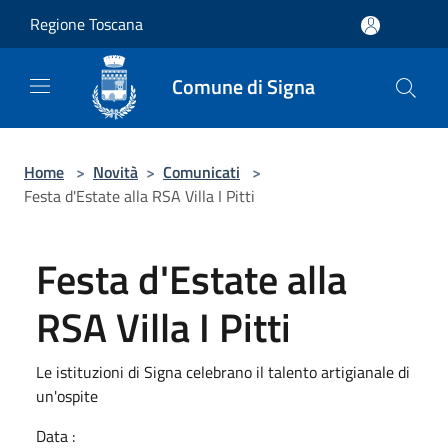
Salta al contenuto principale
Regione Toscana
Comune di Signa
Home
>
Novità
>
Comunicati
>
Festa d'Estate alla RSA Villa I Pitti
Festa d'Estate alla
RSA Villa I Pitti
Le istituzioni di Signa celebrano il talento artigianale di
un'ospite
Data :