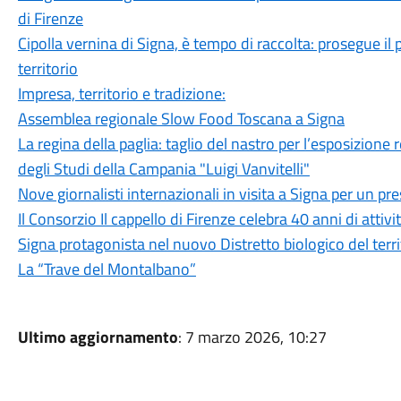
di Firenze
Cipolla vernina di Signa, è tempo di raccolta: prosegue il 
territorio
Impresa, territorio e tradizione:
Assemblea regionale Slow Food Toscana a Signa
La regina della paglia: taglio del nastro per l’esposizione 
degli Studi della Campania "Luigi Vanvitelli"
Nove giornalisti internazionali in visita a Signa per un p
Il Consorzio Il cappello di Firenze celebra 40 anni di attivi
Signa protagonista nel nuovo Distretto biologico del terri
La “Trave del Montalbano”
Ultimo aggiornamento
: 7 marzo 2026, 10:27