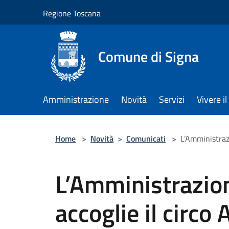
Salta al contenuto principale
Regione Toscana
Comune di Signa
Amministrazione
Novità
Servizi
Vivere 
Home
>
Novità
>
Comunicati
>
L’Amministraz
L’Amministrazio
accoglie il circo 