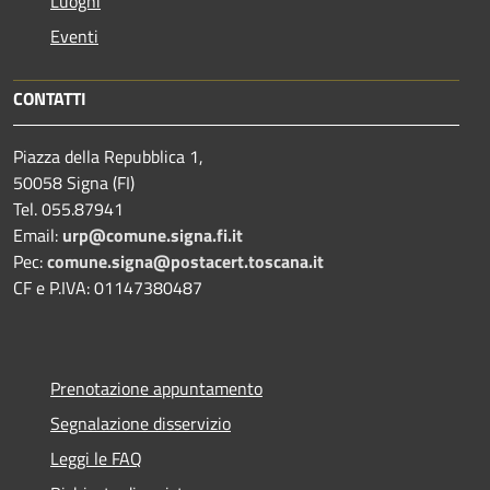
Luoghi
Eventi
CONTATTI
Piazza della Repubblica 1,
50058 Signa (FI)
Tel. 055.87941
Email:
urp@comune.signa.fi.it
Pec:
comune.signa@postacert.toscana.it
CF e P.IVA: 01147380487
Prenotazione appuntamento
Segnalazione disservizio
Leggi le FAQ