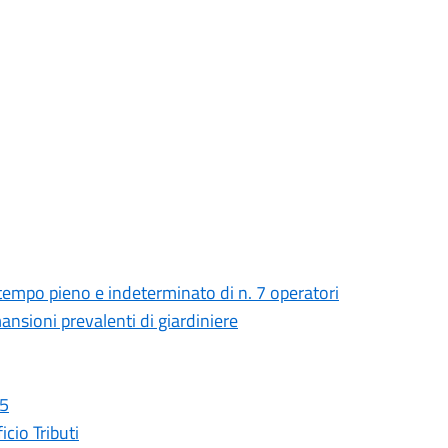
 tempo pieno e indeterminato di n. 7 operatori
ansioni prevalenti di giardiniere
25
icio Tributi