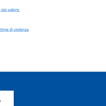
 più valore.
ttime di violenza
?