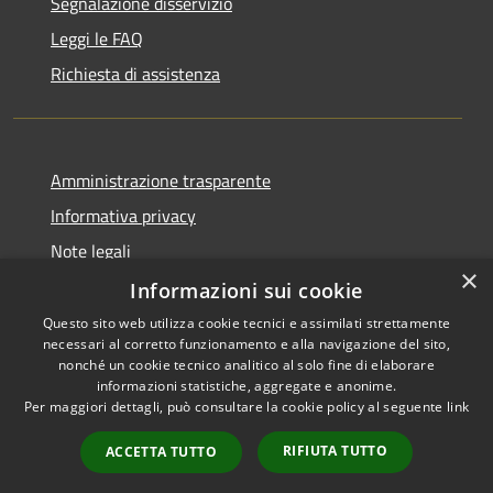
Segnalazione disservizio
Leggi le FAQ
Richiesta di assistenza
Amministrazione trasparente
Informativa privacy
Note legali
×
Dichiarazione di accessibilità
Informazioni sui cookie
Questo sito web utilizza cookie tecnici e assimilati strettamente
necessari al corretto funzionamento e alla navigazione del sito,
nonché un cookie tecnico analitico al solo fine di elaborare
informazioni statistiche, aggregate e anonime.
RSS
Copyright © 2026 • Comune di
Per maggiori dettagli, può consultare la cookie policy al seguente
link
Accessibilità
Signa • Powered by
Privacy
Municipium
Accesso
•
RIFIUTA TUTTO
ACCETTA TUTTO
Cookie
redazione