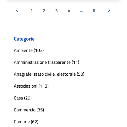
1
2
3
4
...
6
« Precedente
Successi
Categorie
Ambiente (103)
Amministrazione trasparente (11)
Anagrafe, stato civile, elettorale (50)
Associazioni (113)
Casa (29)
Commercio (35)
Comune (62)