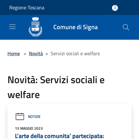
Salta al contenuto principale
Regione Toscana
Comune di Signa
Home
>
Novità
>
Servizi sociali e welfare
Novità: Servizi sociali e
welfare
NOTIZIE
15 MAGGIO 2023
L'arte della comunita' partecipata: