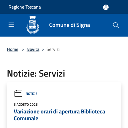
Salta al contenuto principale
Regione Toscana
Comune di Signa
Home
>
Novità
>
Servizi
Notizie: Servizi
NOTIZIE
5 AGOSTO 2026
Variazione orari di apertura Biblioteca
Comunale