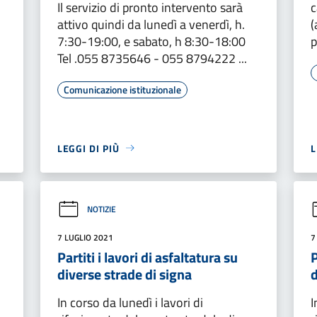
Il servizio di pronto intervento sarà
c
attivo quindi da lunedì a venerdì, h.
(
7:30-19:00, e sabato, h 8:30-18:00
p
Tel .055 8735646 - 055 8794222 ...
Comunicazione istituzionale
LEGGI DI PIÙ
L
NOTIZIE
7 LUGLIO 2021
7
Partiti i lavori di asfaltatura su
P
diverse strade di signa
d
In corso da lunedì i lavori di
I