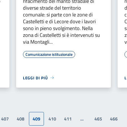
ò
rifacimento del manto stradale di
r
diverse strade del territorio
d
comunale: si parte con le zone di
c
Castelletti e di Lecore dove i lavori
C
sono in pieno svolgimento. Nella
s
zona di Castelletti si è intervenuti su
z
via Montagli...
v
Comunicazione istituzionale
LEGGI DI PIÙ
L
407
408
409
410
411
...
465
466
a precedente