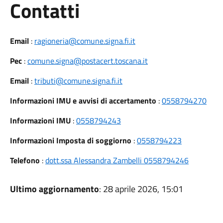
Utili
Contatti
Email
:
ragioneria@comune.signa.fi.it
Pec
:
comune.signa@postacert.toscana.it
Email
:
tributi@comune.signa.fi.it
Informazioni IMU e avvisi di accertamento
:
0558794270
Informazioni IMU
:
0558794243
Informazioni Imposta di soggiorno
:
0558794223
Telefono
:
dott.ssa Alessandra Zambelli 0558794246
Ultimo aggiornamento
: 28 aprile 2026, 15:01