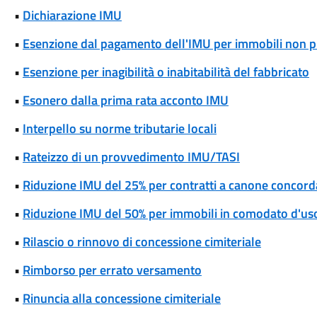
•
Dichiarazione IMU
•
Esenzione dal pagamento dell'IMU per immobili non pro
•
Esenzione per inagibilità o inabitabilità del fabbricato
•
Esonero dalla prima rata acconto IMU
•
Interpello su norme tributarie locali
•
Rateizzo di un provvedimento IMU/TASI
•
Riduzione IMU del 25% per contratti a canone concord
•
Riduzione IMU del 50% per immobili in comodato d'uso 
•
Rilascio o rinnovo di concessione cimiteriale
•
Rimborso per errato versamento
•
Rinuncia alla concessione cimiteriale