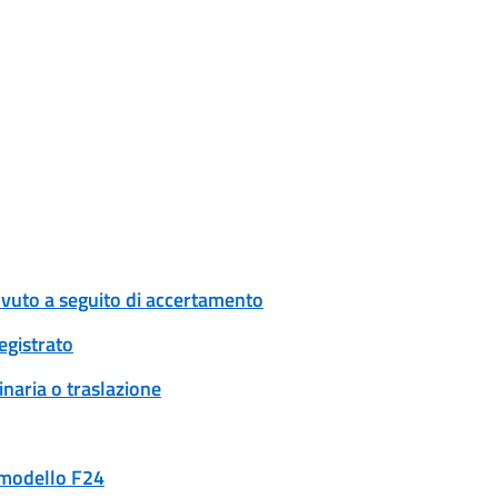
ovuto a seguito di accertamento
egistrato
naria o traslazione
n modello F24