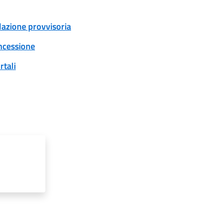
ulazione provvisoria
oncessione
rtali