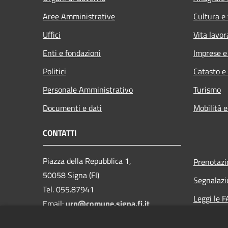
Aree Amministrative
Cultura e
Uffici
Vita lavor
Enti e fondazioni
Imprese 
Politici
Catasto e
Personale Amministrativo
Turismo
Documenti e dati
Mobilità e
CONTATTI
Piazza della Repubblica 1,
Prenotaz
50058 Signa (FI)
Segnalazi
Tel. 055.87941
Leggi le 
Email:
urp@comune.signa.fi.it
Richiesta 
Pec: