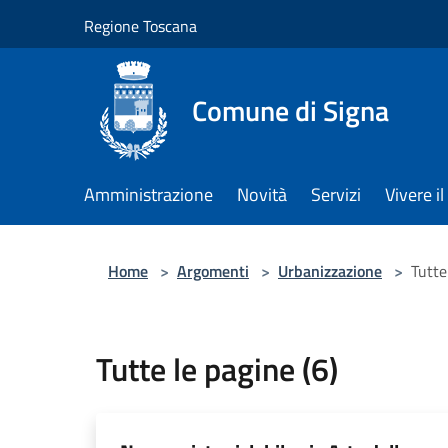
Salta al contenuto principale
Regione Toscana
Comune di Signa
Amministrazione
Novità
Servizi
Vivere 
Home
>
Argomenti
>
Urbanizzazione
>
Tutte
Tutte le pagine (6)