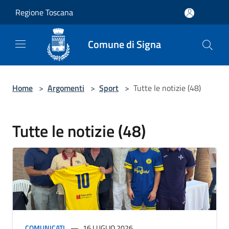
Salta al contenuto principale
Regione Toscana
Comune di Signa
Home
>
Argomenti
>
Sport
>
Tutte le notizie (48)
Tutte le notizie (48)
COMUNICATI
16 LUGLIO 2026