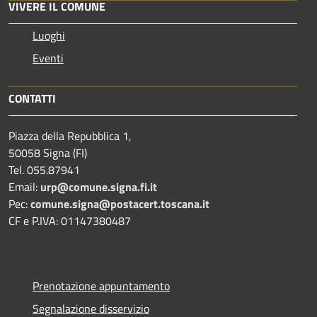
VIVERE IL COMUNE
Luoghi
Eventi
CONTATTI
Piazza della Repubblica 1,
50058 Signa (FI)
Tel. 055.87941
Email:
urp@comune.signa.fi.it
Pec:
comune.signa@postacert.toscana.it
CF e P.IVA: 01147380487
Prenotazione appuntamento
Segnalazione disservizio