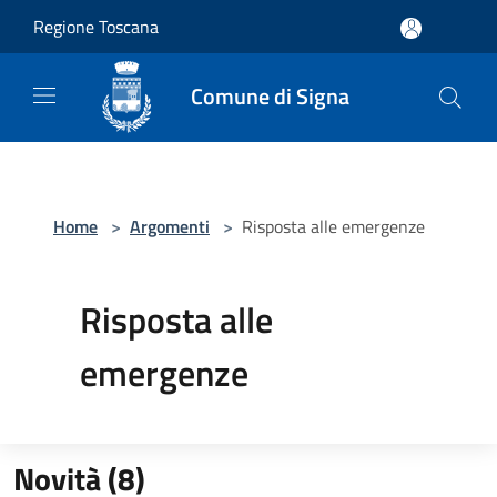
Salta al contenuto principale
Regione Toscana
Comune di Signa
Home
>
Argomenti
>
Risposta alle emergenze
Risposta alle
emergenze
Novità (8)