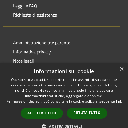
Leggi le FAQ
Richiesta di assistenza
Amministrazione trasparente
Informativa privacy
Note legali
×
Dichiarazione di accessibilità
Informazioni sui cookie
Questo sito web utilizza cookie tecnici e assimilati strettamente
necessari al corretto funzionamento e alla navigazione del sito,
nonché un cookie tecnico analitico al solo fine di elaborare
informazioni statistiche, aggregate e anonime.
RSS
Copyright © 2026 • Comune di
Per maggiori dettagli, può consultare la cookie policy al seguente
link
Accessibilità
Signa • Powered by
Privacy
Municipium
Accesso
•
RIFIUTA TUTTO
ACCETTA TUTTO
Cookie
redazione
Mappa del sito
MOSTRA DETTAGLI