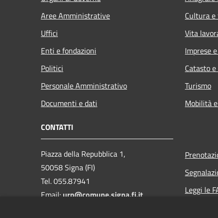
Aree Amministrative
Cultura e
Uffici
Vita lavor
Enti e fondazioni
Imprese 
Politici
Catasto e
Personale Amministrativo
Turismo
Documenti e dati
Mobilità e
CONTATTI
Piazza della Repubblica 1,
Prenotaz
50058 Signa (FI)
Segnalazi
Tel. 055.87941
Leggi le 
Email:
urp@comune.signa.fi.it
Richiesta 
Pec: