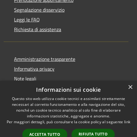
Segnalazione disservizio
Leggi le FAQ
Richiesta di assistenza
Amministrazione trasparente
Informativa privacy
Note legali
×
Dichiarazione di accessibilità
Informazioni sui cookie
Questo sito web utilizza cookie tecnici e assimilati strettamente
necessari al corretto funzionamento e alla navigazione del sito,
nonché un cookie tecnico analitico al solo fine di elaborare
informazioni statistiche, aggregate e anonime.
RSS
Copyright © 2026 • Comune di
Per maggiori dettagli, può consultare la cookie policy al seguente
link
Accessibilità
Signa • Powered by
Privacy
Municipium
Accesso
•
RIFIUTA TUTTO
ACCETTA TUTTO