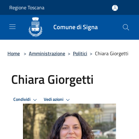
Salta al contenuto principale
Regione Toscana
Comune di Signa
Home
>
Amministrazione
>
Politici
>
Chiara Giorgetti
Chiara Giorgetti
Condividi
Vedi azioni