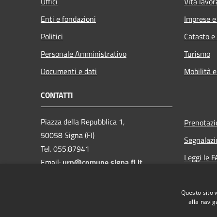
Uffici
Vita lavor
Enti e fondazioni
Imprese 
Politici
Catasto e
Personale Amministrativo
Turismo
Documenti e dati
Mobilità e
CONTATTI
Piazza della Repubblica 1,
Prenotaz
50058 Signa (FI)
Segnalazi
Tel. 055.87941
Leggi le 
Email:
urp@comune.signa.fi.it
Richiesta 
Pec:
comune.signa@postacert.toscana.it
Questo sito 
CF e P.IVA: 01147380487
alla navig