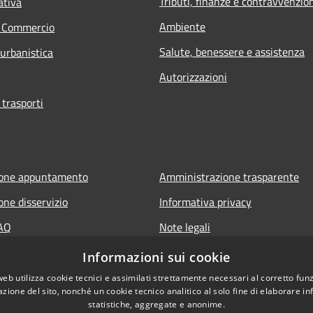
Tributi, finanze e contravvenzio
ativa
Ambiente
e Commercio
Salute, benessere e assistenza
 urbanistica
Autorizzazioni
 trasporti
ione appuntamento
Amministrazione trasparente
one disservizio
Informativa privacy
FAQ
Note legali
di assistenza
Dichiarazione di accessibilità
Informazioni sui cookie
web utilizza cookie tecnici e assimilati strettamente necessari al corretto fu
azione del sito, nonché un cookie tecnico analitico al solo fine di elaborare i
statistiche, aggregate e anonime.