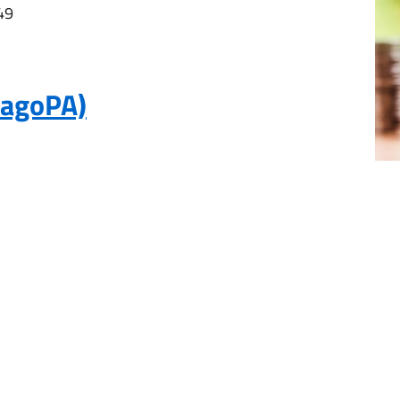
49
PagoPA)