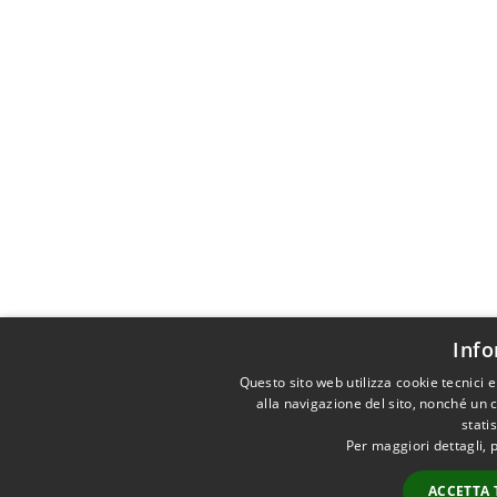
Info
Questo sito web utilizza cookie tecnici 
alla navigazione del sito, nonché un c
stati
Per maggiori dettagli, 
ACCETTA