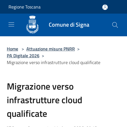
Salta al contenuto principale
Regione Toscana
Comune di Signa
Home
>
Attuazione misure PNRR
>
PA Digitale 2026
>
Migrazione verso infrastrutture cloud qualificate
Migrazione verso
infrastrutture cloud
qualificate