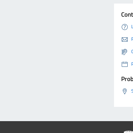
Cont
Prob