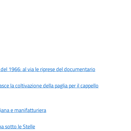
 del 1966: al via le riprese del documentario
ce la coltivazione della paglia per il cappello
giana e manifatturiera
a sotto le Stelle