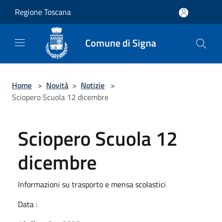
Salta al contenuto principale
Regione Toscana
Comune di Signa
Home
>
Novità
>
Notizie
>
Sciopero Scuola 12 dicembre
Sciopero Scuola 12
dicembre
Informazioni su trasporto e mensa scolastici
Data :