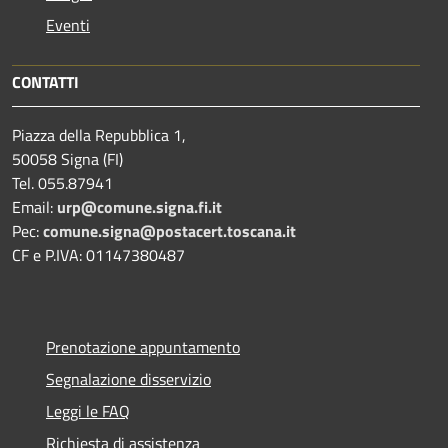
Eventi
CONTATTI
Piazza della Repubblica 1,
50058 Signa (FI)
Tel. 055.87941
Email:
urp@comune.signa.fi.it
Pec:
comune.signa@postacert.toscana.it
CF e P.IVA: 01147380487
Prenotazione appuntamento
Segnalazione disservizio
Leggi le FAQ
Richiesta di assistenza