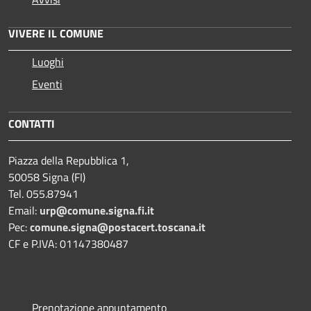
VIVERE IL COMUNE
Luoghi
Eventi
CONTATTI
Piazza della Repubblica 1,
50058 Signa (FI)
Tel. 055.87941
Email:
urp@comune.signa.fi.it
Pec:
comune.signa@postacert.toscana.it
CF e P.IVA: 01147380487
Prenotazione appuntamento