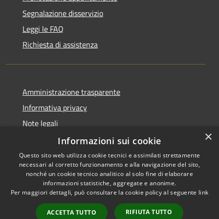
Segnalazione disservizio
Leggi le FAQ
Richiesta di assistenza
Amministrazione trasparente
Informativa privacy
Note legali
×
Dichiarazione di accessibilità
Informazioni sui cookie
Questo sito web utilizza cookie tecnici e assimilati strettamente
necessari al corretto funzionamento e alla navigazione del sito,
nonché un cookie tecnico analitico al solo fine di elaborare
informazioni statistiche, aggregate e anonime.
RSS
Copyright © 2026 • Comune di
Per maggiori dettagli, può consultare la cookie policy al seguente
link
Accessibilità
Signa • Powered by
Privacy
Municipium
Accesso
•
RIFIUTA TUTTO
ACCETTA TUTTO