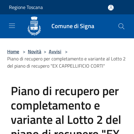
Salta al contenuto principale
Regione Toscana
Comune di Signa
Home
>
Novità
>
Avvisi
>
Piano di recupero per completamento e variante al Lotto 2
del piano di recupero "EX CAPPELLIFICIO CORTI"
Piano di recupero per
completamento e
variante al Lotto 2 del
piano di recupero "EX