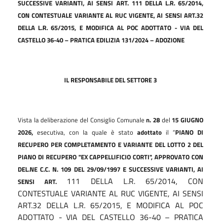
SUCCESSIVE VARIANTI,
AI
SENSI ART.
111 DELLA
L.R. 65/2014,
CON CONTESTUALE VARIANTE AL RUC VIGENTE, AI SENSI ART.32
DELLA
L.R.
65/2015,
E
MODIFICA
AL
POC ADOTTATO
-
VIA DEL
CASTELLO
36-40
– PRATICA EDILIZIA 131/2024 – ADOZIONE
IL
RESPONSABILE
DEL
SETTORE
3
Vista la deliberazione del Consiglio Comunale
n.
28
del
15
GIUGNO
2026,
esecutiva, con la quale è stato
adottato
il “
PIANO DI
RECUPERO PER COMPLETAMENTO E VARIANTE DEL LOTTO 2 DEL
PIANO DI RECUPERO "EX CAPPELLIFICIO CORTI", APPROVATO CON
DEL.NE
C.C.
N.
109
DEL
29/09/1997
E
SUCCESSIVE
VARIANTI,
AI
111 DELLA L.R. 65/2014, CON
SENSI
ART.
CONTESTUALE VARIANTE AL RUC VIGENTE, AI SENSI
ART.32 DELLA L.R. 65/2015, E MODIFICA AL POC
ADOTTATO - VIA DEL CASTELLO 36-40 – PRATICA