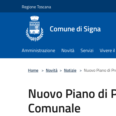
Salta al contenuto principale
Regione Toscana
Comune di Signa
Amministrazione
Novità
Servizi
Vivere 
Home
>
Novità
>
Notizie
>
Nuovo Piano di Pr
Nuovo Piano di P
Comunale