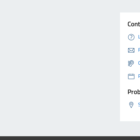
Cont
Prob