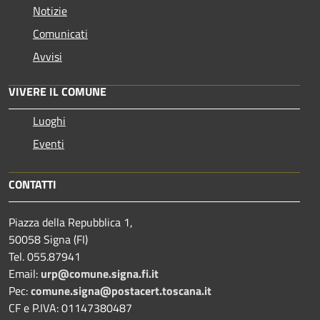
Notizie
Comunicati
Avvisi
VIVERE IL COMUNE
Luoghi
Eventi
CONTATTI
Piazza della Repubblica 1,
50058 Signa (FI)
Tel. 055.87941
Email:
urp@comune.signa.fi.it
Pec:
comune.signa@postacert.toscana.it
CF e P.IVA: 01147380487