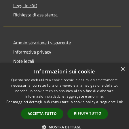
Leggi le FAQ
Richiesta di assistenza
Amministrazione trasparente
Informativa privacy
Note legali
×
Dichiarazione di accessibilità
Informazioni sui cookie
Questo sito web utilizza cookie tecnici e assimilati strettamente
necessari al corretto funzionamento e alla navigazione del sito,
nonché un cookie tecnico analitico al solo fine di elaborare
informazioni statistiche, aggregate e anonime.
RSS
Copyright © 2026 • Comune di
Per maggiori dettagli, può consultare la cookie policy al seguente
link
Accessibilità
Signa • Powered by
Privacy
Municipium
Accesso
•
RIFIUTA TUTTO
ACCETTA TUTTO
Cookie
redazione
Mappa del sito
MOSTRA DETTAGLI