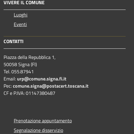
VIVERE IL COMUNE
Luoghi
Eventi
CONTATTI
Piazza della Repubblica 1,
50058 Signa (FI)
Tel. 055.87941
Email:
urp@comune.signa.fi.it
Pec:
comune.signa@postacert.toscana.it
CF e P.IVA: 01147380487
Prenotazione appuntamento
Segnalazione disservizio