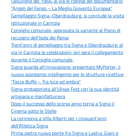
l'alluvione del 1966: al via le riprese del documentario
"Angeli del Fango – La Meglio Gioventù Europea"
Gemellaggio Signa–Oberdrauburg, si conclude la visita
istituzionale in Carinzia
Consiglio comunale, approvata la variante al Piano di
recupero dell'Isola dei Renai
Trent’anni di gemellaggio tra Signa e Oberdrauburg: al
via in Carinzia le celebrazioni: ieri sera il collegamento
durante il Consiglio comunale
Signa guarda all'innovazione: presentato MyPorter, il
nuovo assistente intelligente per le strutture ricettive
“Facce Buffe – Tra luce ed ombra"
Signa protagonista all’Ulisse Fest con la sua identità
artigiana e manifatturiera
Dopo il successo dello scorso anno torna a Signa il
Cinema sotto le Stelle
La cerimonia a Villa Alberti per i cinquant'anni
dell’Atletica Signa
Prima pietra nuovo ponte fra Signa e Lastra. Giani e