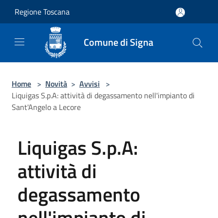
Salta al contenuto principale
Regione Toscana
Comune di Signa
Home
>
Novità
>
Avvisi
>
Liquigas S.p.A: attività di degassamento nell'impianto di
Sant'Angelo a Lecore
Liquigas S.p.A:
attività di
degassamento
nell'impianto di