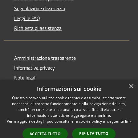
Segnalazione disservizio
Leggi le FAQ
Richiesta di assistenza
Amministrazione trasparente
Informativa privacy
Note legali
×
Dichiarazione di accessibilità
Informazioni sui cookie
Questo sito web utilizza cookie tecnici e assimilati strettamente
necessari al corretto funzionamento e alla navigazione del sito,
nonché un cookie tecnico analitico al solo fine di elaborare
informazioni statistiche, aggregate e anonime.
RSS
Copyright © 2026 • Comune di
Per maggiori dettagli, può consultare la cookie policy al seguente
link
Accessibilità
Signa • Powered by
Privacy
Municipium
Accesso
•
RIFIUTA TUTTO
ACCETTA TUTTO