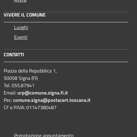
VIVERE IL COMUNE
Luoghi
Eventi
CONTATTI
Piazza della Repubblica 1,
50058 Signa (FI)
Tel. 055.87941
Email:
urp@comune.signa.fi.it
Pec:
comune.signa@postacert.toscana.it
CF e P.IVA: 01147380487
Prenotazione appuntamento