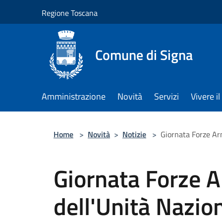
Salta al contenuto principale
Regione Toscana
Comune di Signa
Amministrazione
Novità
Servizi
Vivere 
Home
>
Novità
>
Notizie
>
Giornata Forze Ar
Giornata Forze 
dell'Unità Nazio