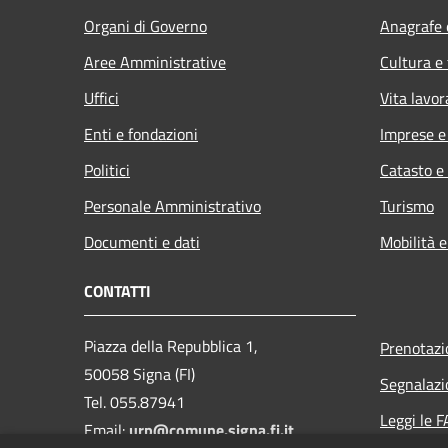
Organi di Governo
Anagrafe e
Aree Amministrative
Cultura e
Uffici
Vita lavor
Enti e fondazioni
Imprese 
Politici
Catasto e
Personale Amministrativo
Turismo
Documenti e dati
Mobilità e
CONTATTI
Piazza della Repubblica 1,
Prenotaz
50058 Signa (FI)
Segnalazi
Tel. 055.87941
Leggi le 
Email:
urp@comune.signa.fi.it