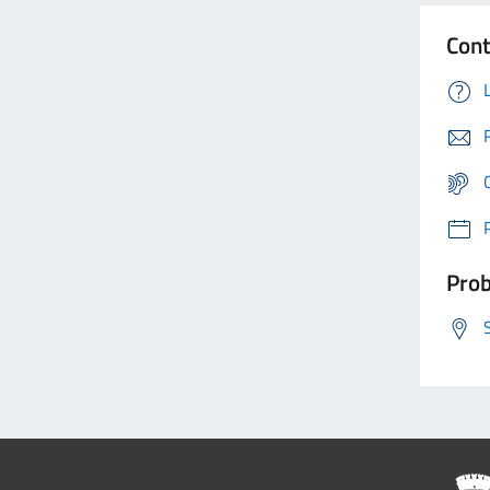
Cont
Prob