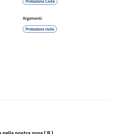
Protezione Civile
Argomenti:
Protezione civile
nella nostra zona ( B )