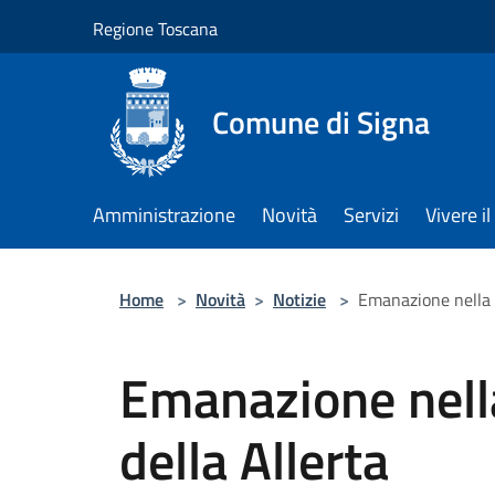
Salta al contenuto principale
Regione Toscana
Comune di Signa
Amministrazione
Novità
Servizi
Vivere 
Home
>
Novità
>
Notizie
>
Emanazione nella n
Emanazione nella
della Allerta