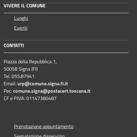
VIVERE IL COMUNE
Luoghi
Eventi
CONTATTI
Piazza della Repubblica 1,
50058 Signa (FI)
Tel. 055.87941
Email:
urp@comune.signa.fi.it
Pec:
comune.signa@postacert.toscana.it
CF e P.IVA: 01147380487
Prenotazione appuntamento
Segnalazione disservizio