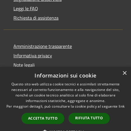
Leggi le FAQ
Richiesta di assistenza
Amministrazione trasparente
Informativa privacy
Note legali
×
Dichiarazione di accessibilità
Informazioni sui cookie
Questo sito web utilizza cookie tecnici e assimilati strettamente
necessari al corretto funzionamento e alla navigazione del sito,
nonché un cookie tecnico analitico al solo fine di elaborare
informazioni statistiche, aggregate e anonime.
RSS
Copyright © 2026 • Comune di
Per maggiori dettagli, può consultare la cookie policy al seguente
link
Accessibilità
Signa • Powered by
Privacy
Municipium
Accesso
•
RIFIUTA TUTTO
ACCETTA TUTTO
Cookie
redazione