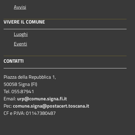
Avvisi
VIVERE IL COMUNE
Luoghi
Eventi
CONTATTI
Piazza della Repubblica 1,
50058 Signa (FI)
Tel. 055.87941
Email:
urp@comune.signa.fi.it
Pec:
comune.signa@postacert.toscana.it
CF e P.IVA: 01147380487