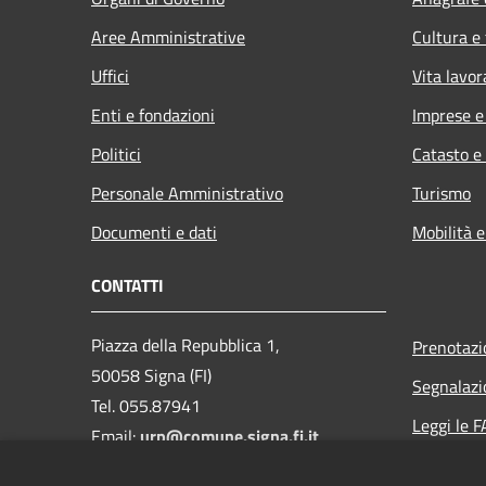
Aree Amministrative
Cultura e
Uffici
Vita lavor
Enti e fondazioni
Imprese 
Politici
Catasto e
Personale Amministrativo
Turismo
Documenti e dati
Mobilità e
CONTATTI
Piazza della Repubblica 1,
Prenotaz
50058 Signa (FI)
Segnalazi
Tel. 055.87941
Leggi le 
Email:
urp@comune.signa.fi.it
Richiesta 
Pec: